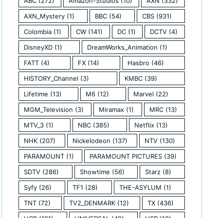
ABC
(272)
Amazon-Studios
(10)
AXN
(332)
AXN_Mystery
(1)
BBC
(54)
CBS
(931)
Colombia
(1)
CW
(141)
DC
(1)
DCTV
(4)
DisneyXD
(1)
DreamWorks_Animation
(1)
FATT
(4)
FX
(14)
Hasbro
(46)
HISTORY_Channel
(3)
KMBC
(39)
Lifetime
(13)
M6
(12)
Marvel
(22)
MGM_Television
(3)
Miramax
(1)
MRC
(13)
MTV_3
(1)
NBC
(385)
Netflix
(13)
NHK
(207)
Nickelodeon
(137)
NTV
(130)
PARAMOUNT
(1)
PARAMOUNT PICTURES
(39)
SDTV
(286)
Showtime
(56)
Starz
(8)
Syfy
(26)
TF1
(28)
THE-ASYLUM
(1)
TNT
(72)
TV2_DENMARK
(12)
TX
(436)