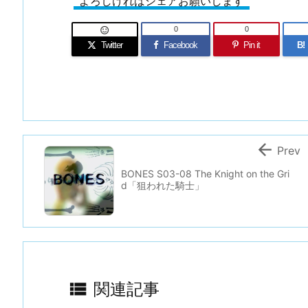
よろしければシェアお願いします
0
0

Twitter
Facebook
Pin it
B!

Prev
BONES S03-08 The Knight on the Gri
d「狙われた騎士」

関連記事