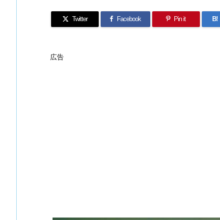
Twitter
Facebook
Pin it
B!
広告