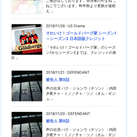
ご無沙汰しております。管理者のやまね こ
ねこでございます。昨年秋より更新が途絶
え ...
2018/11/26
:
US Drama
それいけ！ゴールドバーグ家 シーズン1
～シーズン3 日本語版クレジット
「それいけ！ゴールドバーグ家」のシーズ
ン1からシーズン3までは、クレジットの表
示 ...
2018/11/21
:
DEFENDANT
被告人 第9話
声の出演 パク・ジョンウ（チソン）：内田
夕夜チャ・ミノ／チャ・ソノ（オム・ギジ
ュ ...
2018/11/20
:
DEFENDANT
被告人 第8話
声の出演 パク・ジョンウ（チソン）：内田
夕夜チャ・ミノ／チャ・ソノ（オム・ギジ