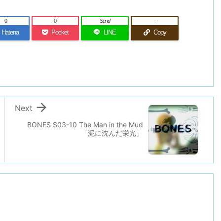
0
0
Send
-
Hatena
Pocket
LINE
Copy

Next
BONES S03-10 The Man in the Mud
「泥に沈んだ栄光」