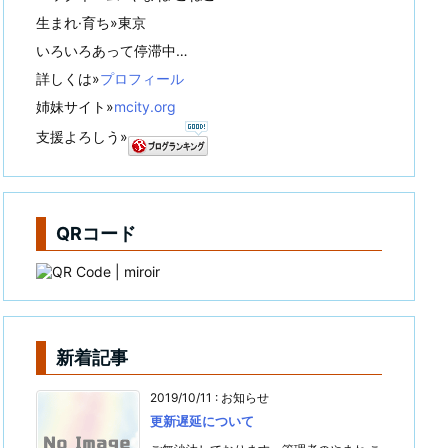
生まれ·育ち»東京
いろいろあって停滞中…
詳しくは»
プロフィール
姉妹サイト»
mcity.org
支援よろしう»
QRコード
新着記事
2019/10/11
:
お知らせ
更新遅延について