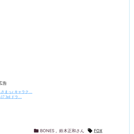
広告

BONES
,
鈴木正和さん

FOX