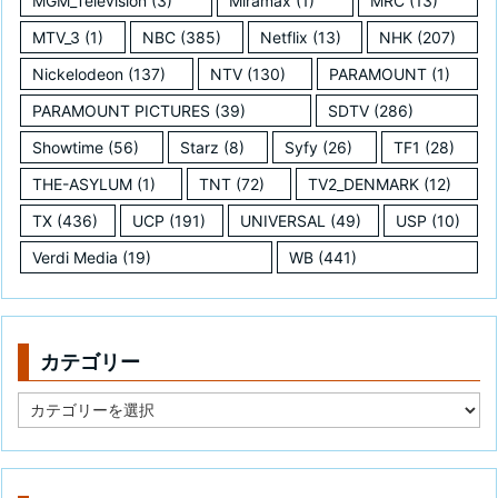
MGM_Television
(3)
Miramax
(1)
MRC
(13)
MTV_3
(1)
NBC
(385)
Netflix
(13)
NHK
(207)
Nickelodeon
(137)
NTV
(130)
PARAMOUNT
(1)
PARAMOUNT PICTURES
(39)
SDTV
(286)
Showtime
(56)
Starz
(8)
Syfy
(26)
TF1
(28)
THE-ASYLUM
(1)
TNT
(72)
TV2_DENMARK
(12)
TX
(436)
UCP
(191)
UNIVERSAL
(49)
USP
(10)
Verdi Media
(19)
WB
(441)
カテゴリー
カ
テ
ゴ
リ
ー