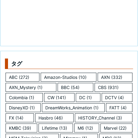
タグ
ABC
(272)
Amazon-Studios
(10)
AXN
(332)
AXN_Mystery
(1)
BBC
(54)
CBS
(931)
Colombia
(1)
CW
(141)
DC
(1)
DCTV
(4)
DisneyXD
(1)
DreamWorks_Animation
(1)
FATT
(4)
FX
(14)
Hasbro
(46)
HISTORY_Channel
(3)
KMBC
(39)
Lifetime
(13)
M6
(12)
Marvel
(22)