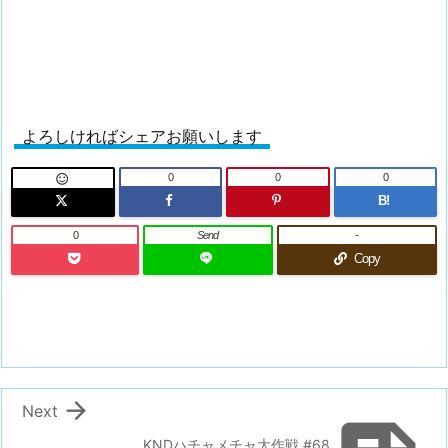
よろしければシェアお願いします
0
0
0

B!
0
Send
-
Copy

Next
KNDハチャメチャ大作戦 #68