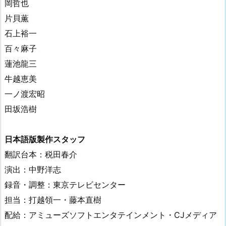
岡哲也
片貝薫
石上裕一
百々麻子
蓮池龍三
牛越恵美
一ノ渡宏昭
田坂浩樹
日本語版製作スタッフ
翻訳台本：税田春介
演出：中野洋志
録音・調整：東京テレビセンター
担当：打越領一・藤本直樹
配給：アミューズソフトエンタテインメント・CJメディア