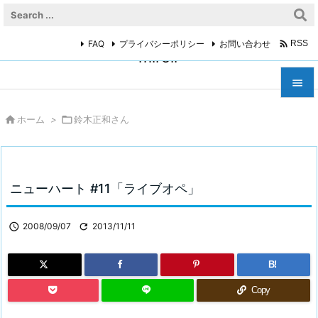

FAQ
プライバシーポリシー
お問い合わせ
RSS
miroir



ホーム
>

鈴木正和さん
メニュ

サイド

ニューハート #11「ライブオペ」
前へ


2008/09/07

2013/11/11
次へ

B!
検索
Copy