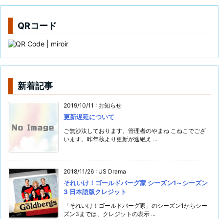
QRコード
新着記事
2019/10/11
:
お知らせ
更新遅延について
ご無沙汰しております。管理者のやまね こねこでござ
います。昨年秋より更新が途絶え ...
2018/11/26
:
US Drama
それいけ！ゴールドバーグ家 シーズン1～シーズン
3 日本語版クレジット
「それいけ！ゴールドバーグ家」のシーズン1からシー
ズン3までは、クレジットの表示 ...