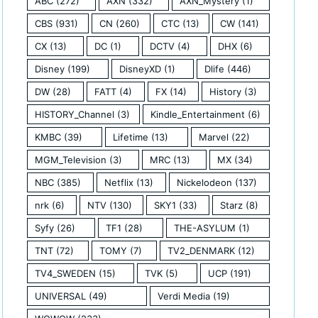
ABC
(272)
AXN
(332)
AXN_Mystery
(1)
CBS
(931)
CN
(260)
CTC
(13)
CW
(141)
CX
(13)
DC
(1)
DCTV
(4)
DHX
(6)
Disney
(199)
DisneyXD
(1)
Dlife
(446)
DW
(28)
FATT
(4)
FX
(14)
History
(3)
HISTORY_Channel
(3)
Kindle_Entertainment
(6)
KMBC
(39)
Lifetime
(13)
Marvel
(22)
MGM_Television
(3)
MRC
(13)
MX
(34)
NBC
(385)
Netflix
(13)
Nickelodeon
(137)
nrk
(6)
NTV
(130)
SKY1
(33)
Starz
(8)
Syfy
(26)
TF1
(28)
THE-ASYLUM
(1)
TNT
(72)
TOMY
(7)
TV2_DENMARK
(12)
TV4_SWEDEN
(15)
TVK
(5)
UCP
(191)
UNIVERSAL
(49)
Verdi Media
(19)