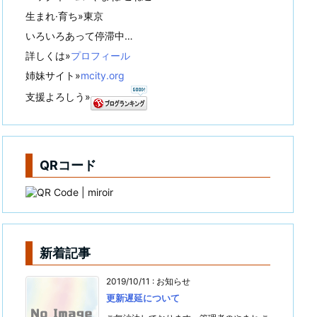
生まれ·育ち»東京
いろいろあって停滞中…
詳しくは»
プロフィール
姉妹サイト»
mcity.org
支援よろしう»
QRコード
新着記事
2019/10/11
:
お知らせ
更新遅延について