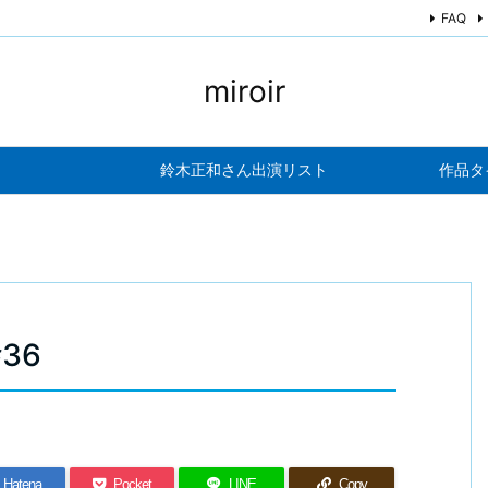
FAQ
miroir
鈴木正和さん出演リスト
作品タ
36
Hatena
Pocket
LINE
Copy