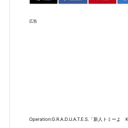
広告
Operation:G.R.A.D.U.A.T.E.S.「新人トミ