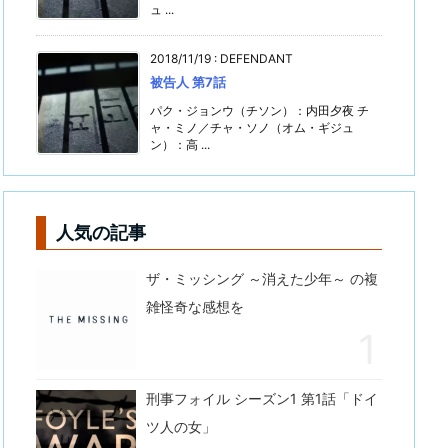
ュ ...
2018/11/19
:
DEFENDANT
被告人 第7話
パク・ジョンウ（チソン）：内田夕夜 チ
ャ・ミノ／チャ・ソノ（オム・ギジュ
ン）：高 ...
人気の記事
ザ・ミッシング ～消えた少年～ の複
雑怪奇な感想を
刑事フォイル シーズン1 第1話「ドイ
ツ人の女」