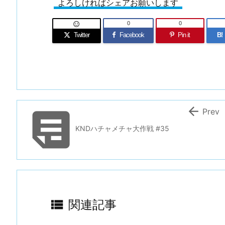
よろしければシェアお願いします
0
0

Twitter
Facebook
Pin it
B!


Prev
KNDハチャメチャ大作戦 #35

関連記事