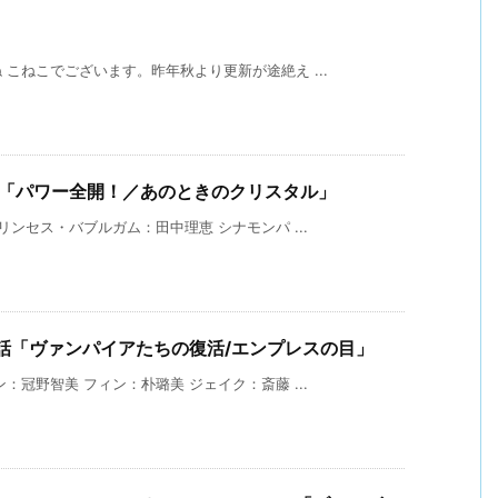
こねこでございます。昨年秋より更新が途絶え ...
話「パワー全開！／あのときのクリスタル」
ンセス・バブルガム：田中理恵 シナモンパ ...
6話「ヴァンパイアたちの復活/エンプレスの目」
冠野智美 フィン：朴璐美 ジェイク：斎藤 ...