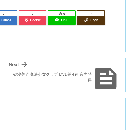
0
0
Send
-
Hatena
Pocket
LINE
Copy

Next

砂沙美☆魔法少女クラブ DVD第4巻 音声特
典