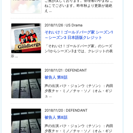
ご無沙汰しております。管理者のやまね こ
ねこでございます。昨年秋より更新が途絶
え ...
2018/11/26
:
US Drama
それいけ！ゴールドバーグ家 シーズン1
～シーズン3 日本語版クレジット
「それいけ！ゴールドバーグ家」のシーズ
ン1からシーズン3までは、クレジットの表
示 ...
2018/11/21
:
DEFENDANT
被告人 第9話
声の出演 パク・ジョンウ（チソン）：内田
夕夜チャ・ミノ／チャ・ソノ（オム・ギジ
ュ ...
2018/11/20
:
DEFENDANT
被告人 第8話
声の出演 パク・ジョンウ（チソン）：内田
夕夜チャ・ミノ／チャ・ソノ（オム・ギジ