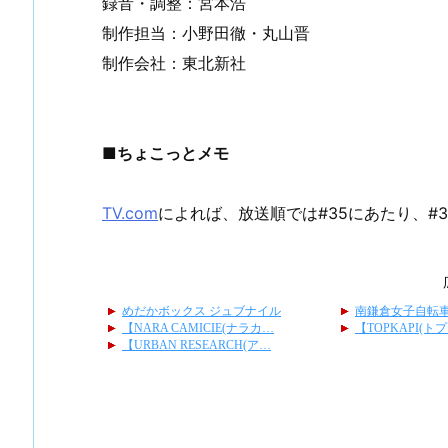
録音・調整：宮本浩
制作担当：小野田徹・丸山晋
制作会社：東北新社
■ちょこっとメモ
TV.com
によれば、放送順では#35にあたり、#