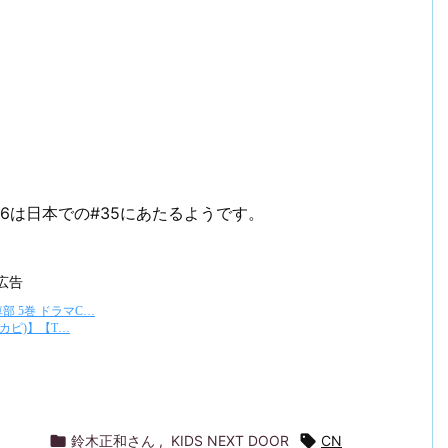
36は日本での#35にあたるようです。
広告

鈴木正和さん
,
KIDS NEXT DOOR

CN