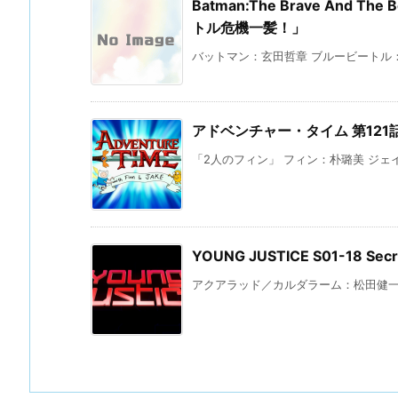
Batman:The Brave And The B
トル危機一髪！」
バットマン：玄田哲章 ブルービートル：代
アドベンチャー・タイム 第12
「2人のフィン」 フィン：朴璐美 ジェイ
YOUNG JUSTICE S01-18 
アクアラッド／カルダラーム：松田健一郎