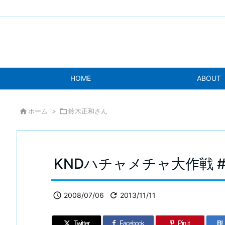
HOME
ABOUT

ホーム
>

鈴木正和さん
KNDハチャメチャ大作戦 #

2008/07/06

2013/11/11
Twitter
Facebook
Pin it
B!