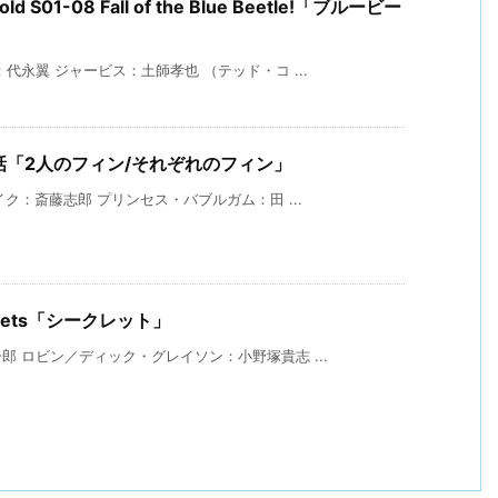
old S01-08 Fall of the Blue Beetle!「ブルービー
永翼 ジャービス：土師孝也 （テッド・コ ...
1話「2人のフィン/それぞれのフィン」
ク：斎藤志郎 プリンセス・バブルガム：田 ...
Secrets「シークレット」
 ロビン／ディック・グレイソン：小野塚貴志 ...