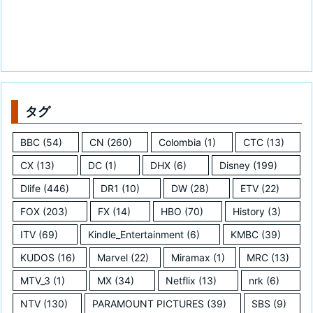
タグ
BBC
(54)
CN
(260)
Colombia
(1)
CTC
(13)
CX
(13)
DC
(1)
DHX
(6)
Disney
(199)
Dlife
(446)
DR1
(10)
DW
(28)
ETV
(22)
FOX
(203)
FX
(14)
HBO
(70)
History
(3)
ITV
(69)
Kindle_Entertainment
(6)
KMBC
(39)
KUDOS
(16)
Marvel
(22)
Miramax
(1)
MRC
(13)
MTV_3
(1)
MX
(34)
Netflix
(13)
nrk
(6)
NTV
(130)
PARAMOUNT PICTURES
(39)
SBS
(9)