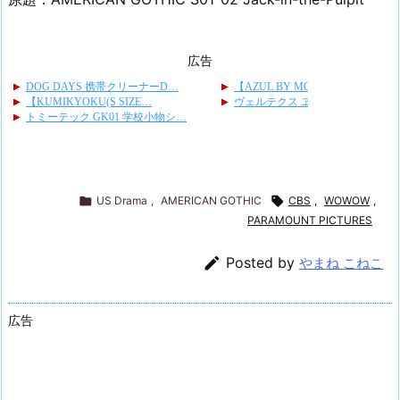
広告

US Drama
,
AMERICAN GOTHIC

CBS
,
WOWOW
,
PARAMOUNT PICTURES

Posted by
やまね こねこ
広告