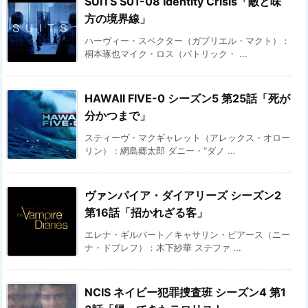
SUITS S01-08 Identity Crisis「敵と味
方の境界線」
ハーヴィー・スペクター（ガブリエル・マクト）：
桐本琢也マイク・ロス（パトリック・ ...
HAWAII FIVE-0 シーズン5 第25話「死が
分かつまで」
スティーヴ・マクギャレット（アレックス・オロー
リン）：網島郷太郎 ダニー・“ダノ ...
ヴァンパイア・ダイアリーズ シーズン2
第16話「招かれざる客」
エレナ・ギルバート／キャサリン・ピアース（ニー
ナ・ドブレフ）：木下紗華 ステファ ...
NCIS ネイビー犯罪捜査班 シーズン4 第1