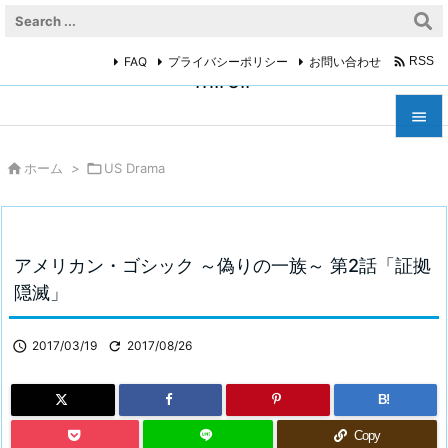

FAQ
プライバシーポリシー
お問い合わせ
RSS
miroir



ホーム
>

US Drama
メニュ

サイド

アメリカン・ゴシック ～偽りの一族～ 第2話「証拠
前へ
隠滅」

次へ

2017/03/19

2017/08/26

検索
B!
Copy