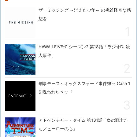
ザ・ミッシング ～消えた少年～ の複雑怪奇な感
想を
HAWAII FIVE-0 シーズン2 第18話「ラジオDJ殺
人事件」
刑事モース～オックスフォード事件簿～ Case 1
6 呪われたベッド
アドベンチャー・タイム 第131話「炎の戦士た
ち／ヒーローの心」