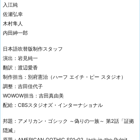
入江純
佐瀬弘幸
木村隼人
内田紳一郎
日本語吹替版制作スタッフ
演出：岩見純一
翻訳：渡辺愛香
制作担当：別府憲治（ハーフ エイチ・ピー スタジオ）
調整：吉田佳代子
WOWOW担当：吉田真由美
配給：CBSスタジオズ・インターナショナル
邦題：アメリカン・ゴシック ～偽りの一族～ 第2話「証拠
隠滅」
原題：AMERICAN GOTHIC S01-02 Jack-in-the-Pulpit