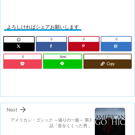
よろしければシェアお願いします
0
0
0

B!
0
Send
-
Copy

Next
アメリカン・ゴシック ～偽りの一族～ 第3
話「首をくくった男」