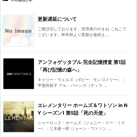
更新遅延について
ご無沙汰しております。管理者のやまね こねこで
ございます。昨年秋より更新が途絶え ...
アンフォゲッタブル 完全記憶捜査 第1話
「再び記憶の森へ」
キャリー・ウェルズ（ポピー・モンゴメリー） ：
甲斐田裕子 アル・バーンズ（ディラ ...
エレメンタリー ホームズ＆ワトソン in N
Y シーズン1 第5話「死の天使」
シャーロック・ホームズ（ジョニー・リー・ミラ
ー）：三木眞一郎 ジョーン・ワトソン ...