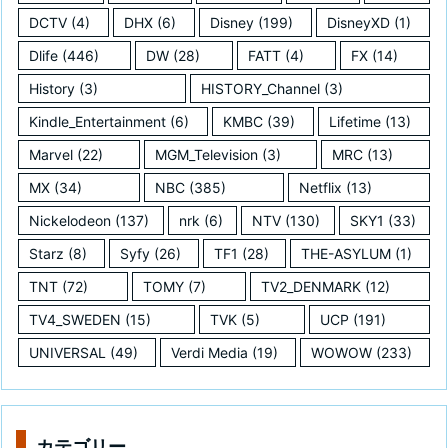
DCTV
(4)
DHX
(6)
Disney
(199)
DisneyXD
(1)
Dlife
(446)
DW
(28)
FATT
(4)
FX
(14)
History
(3)
HISTORY_Channel
(3)
Kindle_Entertainment
(6)
KMBC
(39)
Lifetime
(13)
Marvel
(22)
MGM_Television
(3)
MRC
(13)
MX
(34)
NBC
(385)
Netflix
(13)
Nickelodeon
(137)
nrk
(6)
NTV
(130)
SKY1
(33)
Starz
(8)
Syfy
(26)
TF1
(28)
THE-ASYLUM
(1)
TNT
(72)
TOMY
(7)
TV2_DENMARK
(12)
TV4_SWEDEN
(15)
TVK
(5)
UCP
(191)
UNIVERSAL
(49)
Verdi Media
(19)
WOWOW
(233)
カテゴリー