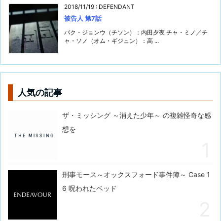
2018/11/19
:
DEFENDANT
被告人 第7話
パク・ジョンウ（チソン）：内田夕夜 チャ・ミノ／チ
ャ・ソノ（オム・ギジュン）：高 ...
人気の記事
ザ・ミッシング ～消えた少年～ の複雑怪奇な感
想を
刑事モース～オックスフォード事件簿～ Case 1
6 呪われたベッド