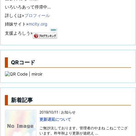
いろいろあって停滞中…
詳しくは»
プロフィール
姉妹サイト»
mcity.org
支援よろしう»
QRコード
新着記事
2019/10/11
:
お知らせ
更新遅延について
ご無沙汰しております。管理者のやまね こねこでござ
います。昨年秋より更新が途絶え ...