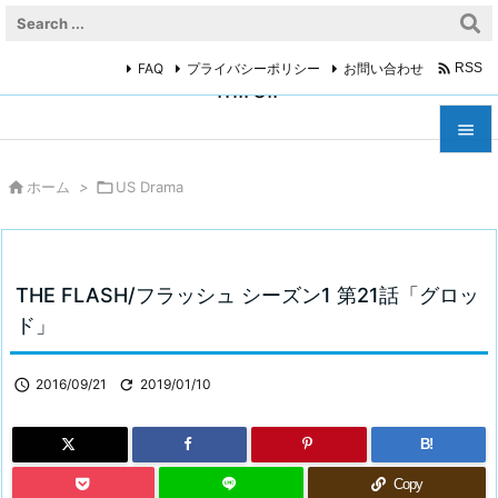

FAQ
プライバシーポリシー
お問い合わせ
RSS
miroir



ホーム
>

US Drama
メニュ

サイド

THE FLASH/フラッシュ シーズン1 第21話「グロッ
前へ
ド」

次へ

2016/09/21

2019/01/10

検索
B!
Copy