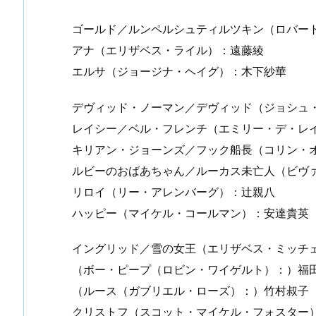
ゴールド／ルンペルシュティルツキン（ロバー
アナ（エリザベス・ライル）：遠藤綾
エルサ（ジョージナ・ヘイグ）：木下紗華
デヴィッド・ノーマン／デヴィッド（ジョシュ
レイシー／ベル・フレンチ（エミリー・デ・レ
キリアン・ジョーンズ／フック船長（コリン・
ルビーのおばあちゃん／ルーカス未亡人（ビヴ
リロイ（リー・アレンバーグ）：辻親八
ハッピー（マイケル・コールマン）：安達貴英
イングリッド／雪の女王（エリザベス・ミッチ
（ボー・ピープ（ロビン・ワイゲルト）：）福
（ルース（ガブリエル・ローズ）：）竹村叔子
クリストフ（スコット・マイケル・フォスター