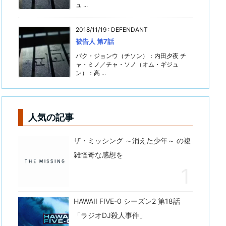
ュ ...
2018/11/19
:
DEFENDANT
被告人 第7話
パク・ジョンウ（チソン）：内田夕夜 チ
ャ・ミノ／チャ・ソノ（オム・ギジュ
ン）：高 ...
人気の記事
ザ・ミッシング ～消えた少年～ の複
雑怪奇な感想を
HAWAII FIVE-0 シーズン2 第18話
「ラジオDJ殺人事件」