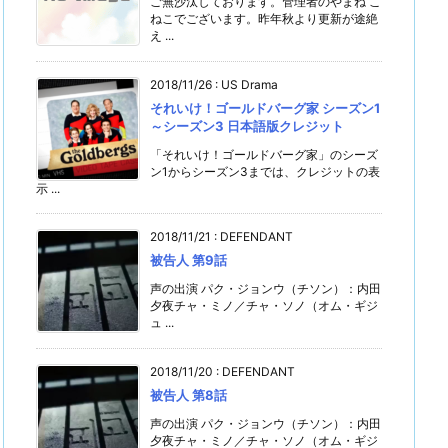
ご無沙汰しております。管理者のやまね こ
ねこでございます。昨年秋より更新が途絶
え ...
2018/11/26
:
US Drama
それいけ！ゴールドバーグ家 シーズン1
～シーズン3 日本語版クレジット
「それいけ！ゴールドバーグ家」のシーズ
ン1からシーズン3までは、クレジットの表
示 ...
2018/11/21
:
DEFENDANT
被告人 第9話
声の出演 パク・ジョンウ（チソン）：内田
夕夜チャ・ミノ／チャ・ソノ（オム・ギジ
ュ ...
2018/11/20
:
DEFENDANT
被告人 第8話
声の出演 パク・ジョンウ（チソン）：内田
夕夜チャ・ミノ／チャ・ソノ（オム・ギジ