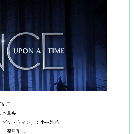
西純子
末本眞央
・グッドウィン）：小林沙苗
）：深見梨加