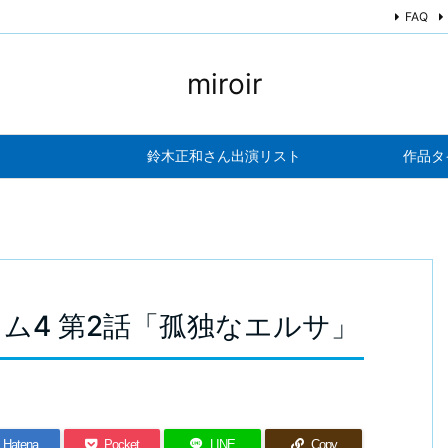
FAQ
miroir
鈴木正和さん出演リスト
作品タ
ム4 第2話「孤独なエルサ」
Hatena
Pocket
LINE
Copy