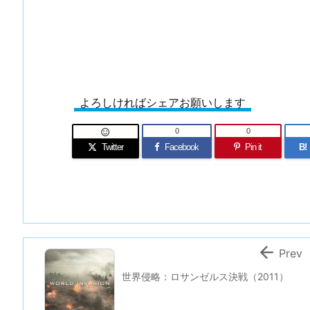
よろしければシェアお願いします
0
0

Twitter
Facebook
Pin it
B!

Prev
世界侵略：ロサンゼルス決戦（2011）