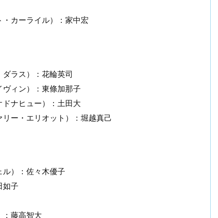
ト・カーライル）：家中宏
・ダラス）：花輪英司
イヴィン）：東條加那子
オドナヒュー）：土田大
ァリー・エリオット）：堀越真己
ェル）：佐々木優子
田如子
）：藤高智大