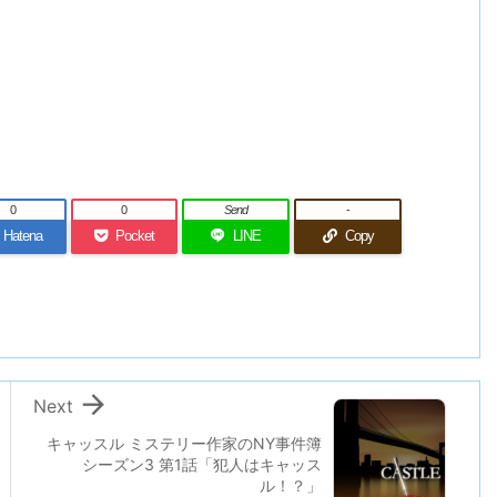
0
0
Send
-
Hatena
Pocket
LINE
Copy

Next
キャッスル ミステリー作家のNY事件簿
シーズン3 第1話「犯人はキャッス
ル！？」