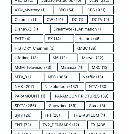
ABC
(272)
Amazon-Studios
(10)
AXN
(332)
AXN_Mystery
(1)
BBC
(54)
CBS
(931)
Colombia
(1)
CW
(141)
DC
(1)
DCTV
(4)
DisneyXD
(1)
DreamWorks_Animation
(1)
FATT
(4)
FX
(14)
Hasbro
(46)
HISTORY_Channel
(3)
KMBC
(39)
Lifetime
(13)
M6
(12)
Marvel
(22)
MGM_Television
(3)
Miramax
(1)
MRC
(13)
MTV_3
(1)
NBC
(385)
Netflix
(13)
NHK
(207)
Nickelodeon
(137)
NTV
(130)
PARAMOUNT
(1)
PARAMOUNT PICTURES
(39)
SDTV
(286)
Showtime
(56)
Starz
(8)
Syfy
(26)
TF1
(28)
THE-ASYLUM
(1)
TNT
(72)
TV2_DENMARK
(12)
TX
(436)