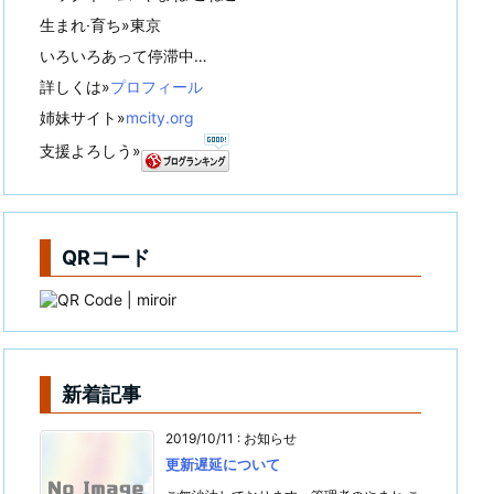
生まれ·育ち»東京
いろいろあって停滞中…
詳しくは»
プロフィール
姉妹サイト»
mcity.org
支援よろしう»
QRコード
新着記事
2019/10/11
:
お知らせ
更新遅延について