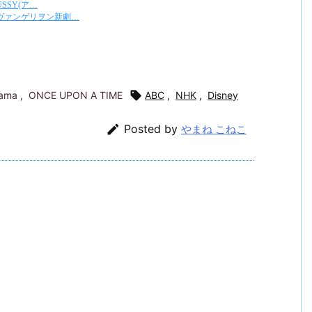
rama
,
ONCE UPON A TIME

ABC
,
NHK
,
Disney

Posted by
やまね こねこ