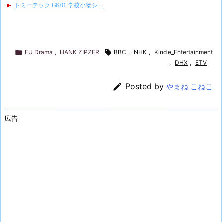

EU Drama
,
HANK ZIPZER

BBC
,
NHK
,
Kindle_Entertainment
,
DHX
,
ETV

Posted by
やまね こねこ
広告