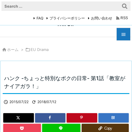

FAQ
プライバシーポリシー
お問い合わせ
RSS
miroir



ホーム
>

EU Drama
メニュ

サイド

ハンク ‐ちょっと特別なボクの日常‐ 第1話「教室が
前へ
ナイアガラ！」

次へ

2015/07/22

2018/07/12

検索
B!
Copy