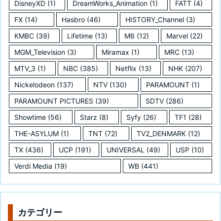
DisneyXD
(1)
DreamWorks_Animation
(1)
FATT
(4)
FX
(14)
Hasbro
(46)
HISTORY_Channel
(3)
KMBC
(39)
Lifetime
(13)
M6
(12)
Marvel
(22)
MGM_Television
(3)
Miramax
(1)
MRC
(13)
MTV_3
(1)
NBC
(385)
Netflix
(13)
NHK
(207)
Nickelodeon
(137)
NTV
(130)
PARAMOUNT
(1)
PARAMOUNT PICTURES
(39)
SDTV
(286)
Showtime
(56)
Starz
(8)
Syfy
(26)
TF1
(28)
THE-ASYLUM
(1)
TNT
(72)
TV2_DENMARK
(12)
TX
(436)
UCP
(191)
UNIVERSAL
(49)
USP
(10)
Verdi Media
(19)
WB
(441)
カテゴリー