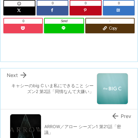
0
0
0

B!
0
Send
-
Copy

Next
キャシーのbig C いま私にできること シー
ズン2 第2話「同情なんて大嫌い」

Prev
ARROW／アロー シーズン1 第21話「密
議」