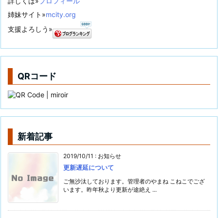
詳しくは»
プロフィール
姉妹サイト»
mcity.org
支援よろしう»
QRコード
新着記事
2019/10/11
:
お知らせ
更新遅延について
ご無沙汰しております。管理者のやまね こねこでござ
います。昨年秋より更新が途絶え ...