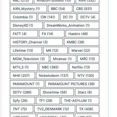
ABC
(272)
Amazon-Studios
(10)
AXN
(332)
AXN_Mystery
(1)
BBC
(54)
CBS
(931)
Colombia
(1)
CW
(141)
DC
(1)
DCTV
(4)
DisneyXD
(1)
DreamWorks_Animation
(1)
FATT
(4)
FX
(14)
Hasbro
(46)
HISTORY_Channel
(3)
KMBC
(39)
Lifetime
(13)
M6
(12)
Marvel
(22)
MGM_Television
(3)
Miramax
(1)
MRC
(13)
MTV_3
(1)
NBC
(385)
Netflix
(13)
NHK
(207)
Nickelodeon
(137)
NTV
(130)
PARAMOUNT
(1)
PARAMOUNT PICTURES
(39)
SDTV
(286)
Showtime
(56)
Starz
(8)
Syfy
(26)
TF1
(28)
THE-ASYLUM
(1)
TNT
(72)
TV2_DENMARK
(12)
TX
(436)