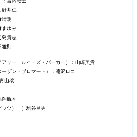
）：宮内敦士
山野井仁
野晴朗
野まゆみ
前島貴志
田雅則
メアリー＝ルイーズ・パーカー）：山崎美貴
スーザン・ブロマート）：滝沢ロコ
青山穣
高岡瓶々
ビッツ）：）駒谷昌男