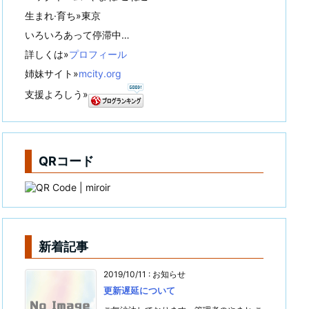
生まれ·育ち»東京
いろいろあって停滞中…
詳しくは»
プロフィール
姉妹サイト»
mcity.org
支援よろしう»
QRコード
新着記事
2019/10/11
:
お知らせ
更新遅延について