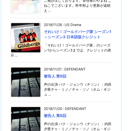
ご無沙汰しております。管理者のやまね こ
ねこでございます。昨年秋より更新が途絶
え ...
2018/11/26
:
US Drama
それいけ！ゴールドバーグ家 シーズン1
～シーズン3 日本語版クレジット
「それいけ！ゴールドバーグ家」のシーズ
ン1からシーズン3までは、クレジットの表
示 ...
2018/11/21
:
DEFENDANT
被告人 第9話
声の出演 パク・ジョンウ（チソン）：内田
夕夜チャ・ミノ／チャ・ソノ（オム・ギジ
ュ ...
2018/11/20
:
DEFENDANT
被告人 第8話
声の出演 パク・ジョンウ（チソン）：内田
夕夜チャ・ミノ／チャ・ソノ（オム・ギジ