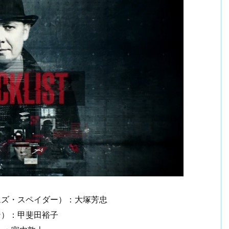
ムズ・スペイダー）：大塚芳忠
ン）：甲斐田裕子