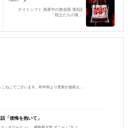
ナイトシフト 真夜中の救命医 第6話
「戦士たちの夜」
こねこでございます。昨年秋より更新が途絶え ...
 第12話「後悔を抱いて」
・オローリン）：網島郷太郎 ダニー・“ダノ ...