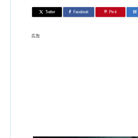
Twitter
Facebook
Pin it
B!
広告