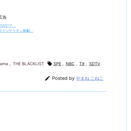
広告
rama
,
THE BLACKLIST

SPE
,
NBC
,
TX
,
SDTV

Posted by
やまね こねこ