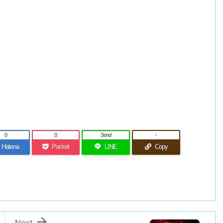
0
0
Send
-
Hatena
Pocket
LINE
Copy

Next