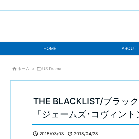
HOME
ABOUT

ホーム
>

US Drama
THE BLACKLIST/ブラ
「ジェームズ･コヴィント

2015/03/03

2018/04/28