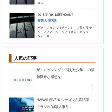
ュ ...
2018/11/19
:
DEFENDANT
被告人 第7話
パク・ジョンウ（チソン）：内田夕夜 チ
ャ・ミノ／チャ・ソノ（オム・ギジュ
ン）：高 ...
人気の記事
ザ・ミッシング ～消えた少年～ の複
雑怪奇な感想を
HAWAII FIVE-0 シーズン2 第18話
「ラジオDJ殺人事件」