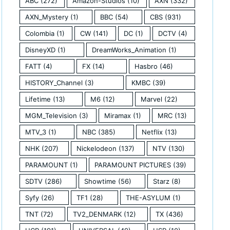
ABC
(272)
Amazon-Studios
(10)
AXN
(332)
AXN_Mystery
(1)
BBC
(54)
CBS
(931)
Colombia
(1)
CW
(141)
DC
(1)
DCTV
(4)
DisneyXD
(1)
DreamWorks_Animation
(1)
FATT
(4)
FX
(14)
Hasbro
(46)
HISTORY_Channel
(3)
KMBC
(39)
Lifetime
(13)
M6
(12)
Marvel
(22)
MGM_Television
(3)
Miramax
(1)
MRC
(13)
MTV_3
(1)
NBC
(385)
Netflix
(13)
NHK
(207)
Nickelodeon
(137)
NTV
(130)
PARAMOUNT
(1)
PARAMOUNT PICTURES
(39)
SDTV
(286)
Showtime
(56)
Starz
(8)
Syfy
(26)
TF1
(28)
THE-ASYLUM
(1)
TNT
(72)
TV2_DENMARK
(12)
TX
(436)