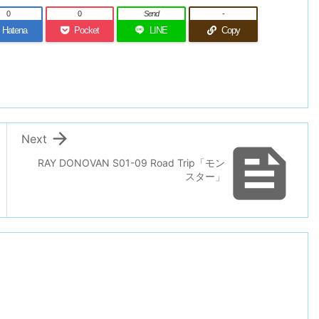
0
0
Send
-
Hatena
Pocket
LINE
Copy

Next

RAY DONOVAN S01-09 Road Trip「モン
スター」