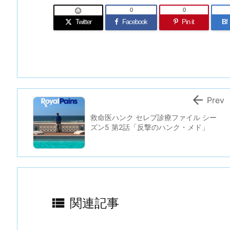
0
0

Twitter
Facebook
Pin it
B!

Prev
救命医ハンク セレブ診療ファイル シー
ズン5 第2話「反撃のハンク・メド」

関連記事