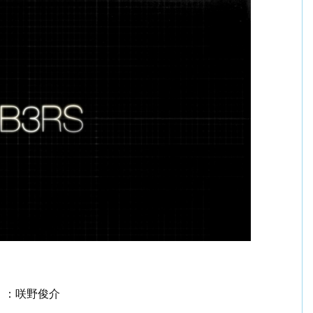
）：咲野俊介