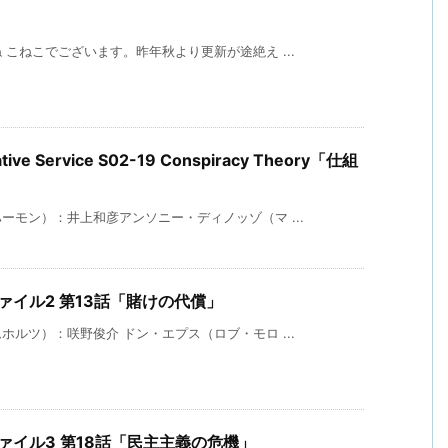
こねこでございます。昨年秋より更新が途絶え ...
igative Service S02-19 Conspiracy Theory「仕組
モン）：井上和彦アンソニー・ディノッゾ（マ ...
ファイル2 第13話「賭けの代償」
ルツ）：咲野俊介 ドン・エプス（ロブ・モロ ...
ファイル3 第18話「民主主義の危機」