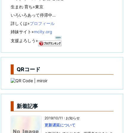
生まれ·育ち»東京
いろいろあって停滞中…
詳しくは»
プロフィール
姉妹サイト»
mcity.org
支援よろしう»
QRコード
新着記事
2019/10/11
:
お知らせ
更新遅延について