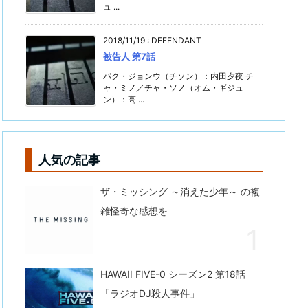
ュ ...
2018/11/19
:
DEFENDANT
被告人 第7話
パク・ジョンウ（チソン）：内田夕夜 チ
ャ・ミノ／チャ・ソノ（オム・ギジュ
ン）：高 ...
人気の記事
ザ・ミッシング ～消えた少年～ の複
雑怪奇な感想を
HAWAII FIVE-0 シーズン2 第18話
「ラジオDJ殺人事件」