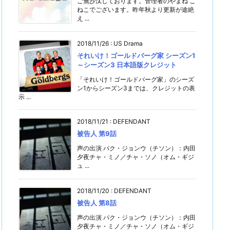
ご無沙汰しております。管理者のやまね こ
ねこでございます。昨年秋より更新が途絶
え ...
2018/11/26
:
US Drama
それいけ！ゴールドバーグ家 シーズン1
～シーズン3 日本語版クレジット
「それいけ！ゴールドバーグ家」のシーズ
ン1からシーズン3までは、クレジットの表
示 ...
2018/11/21
:
DEFENDANT
被告人 第9話
声の出演 パク・ジョンウ（チソン）：内田
夕夜チャ・ミノ／チャ・ソノ（オム・ギジ
ュ ...
2018/11/20
:
DEFENDANT
被告人 第8話
声の出演 パク・ジョンウ（チソン）：内田
夕夜チャ・ミノ／チャ・ソノ（オム・ギジ