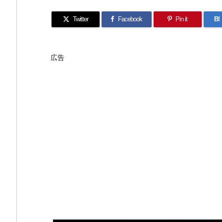
Twitter
Facebook
Pin it
B!
広告