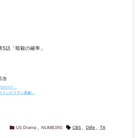
 第5話「暗殺の確率」
広告

US Drama
,
NUMB3RS

CBS
,
Dlife
,
TX