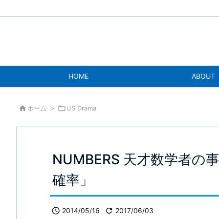
HOME
ABOUT

ホーム
>

US Drama
NUMBERS 天才数学者の
確率」

2014/05/16

2017/06/03