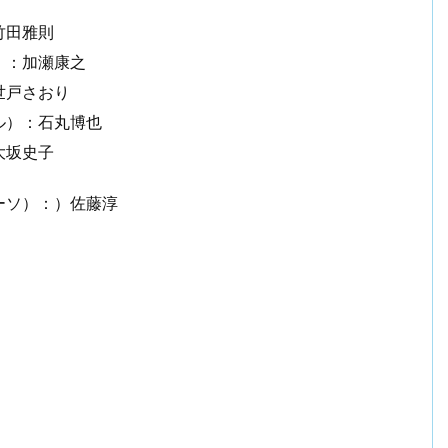
竹田雅則
）：加瀬康之
世戸さおり
ル）：石丸博也
大坂史子
ーソ）：）佐藤淳