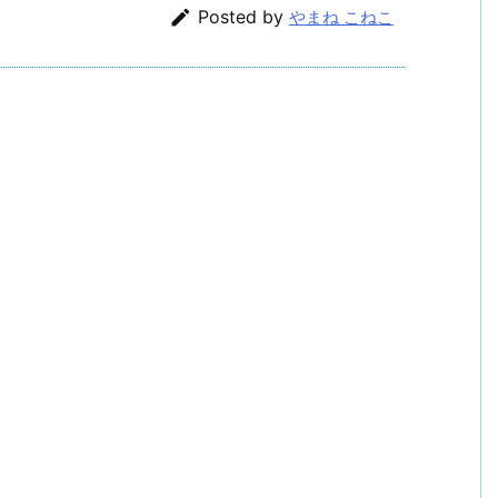

Posted by
やまね こねこ