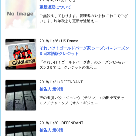
更新遅延について
ご無沙汰しております。管理者のやまね こねこでござ
います。昨年秋より更新が途絶え ...
2018/11/26
:
US Drama
それいけ！ゴールドバーグ家 シーズン1～シーズン
3 日本語版クレジット
「それいけ！ゴールドバーグ家」のシーズン1からシー
ズン3までは、クレジットの表示 ...
2018/11/21
:
DEFENDANT
被告人 第9話
声の出演 パク・ジョンウ（チソン）：内田夕夜チャ・
ミノ／チャ・ソノ（オム・ギジュ ...
2018/11/20
:
DEFENDANT
被告人 第8話