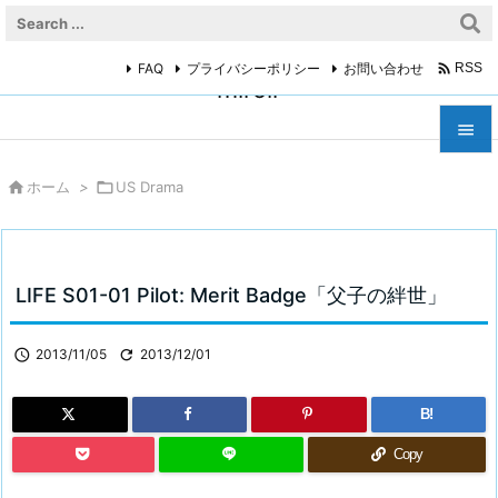

FAQ
プライバシーポリシー
お問い合わせ
RSS
miroir



ホーム
>

US Drama
メニュ

サイド

LIFE S01-01 Pilot: Merit Badge「父子の絆世」
前へ


2013/11/05

2013/12/01
次へ

B!
検索
Copy