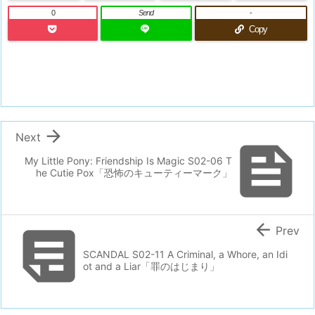
0
Send
-
Copy

Next

My Little Pony: Friendship Is Magic S02-06 T
he Cutie Pox「恐怖のキューティーマーク」


Prev
SCANDAL S02-11 A Criminal, a Whore, an Idi
ot and a Liar「罪のはじまり」