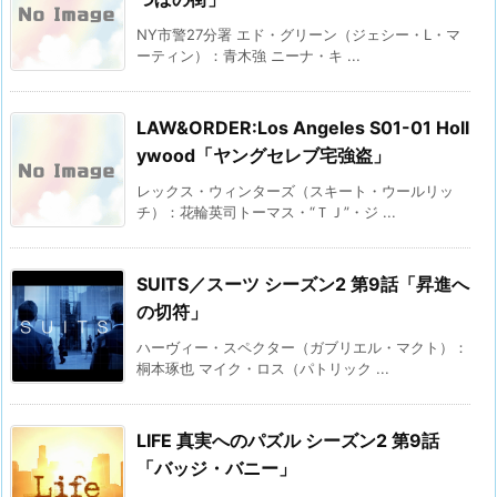
NY市警27分署 エド・グリーン（ジェシー・L・マ
ーティン）：青木強 ニーナ・キ ...
LAW&ORDER:Los Angeles S01-01 Holl
ywood「ヤングセレブ宅強盗」
レックス・ウィンターズ（スキート・ウールリッ
チ）：花輪英司トーマス・“ＴＪ”・ジ ...
SUITS／スーツ シーズン2 第9話「昇進へ
の切符」
ハーヴィー・スペクター（ガブリエル・マクト）：
桐本琢也 マイク・ロス（パトリック ...
LIFE 真実へのパズル シーズン2 第9話
「バッジ・バニー」