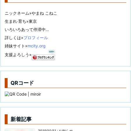
ニックネーム»やまね こねこ
生まれ·育ち»東京
いろいろあって停滞中…
詳しくは»
プロフィール
姉妹サイト»
mcity.org
支援よろしう»
QRコード
新着記事
2019/10/11
:
お知らせ