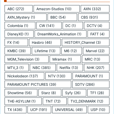
ABC
(272)
Amazon-Studios
(10)
AXN
(332)
AXN_Mystery
(1)
BBC
(54)
CBS
(931)
Colombia
(1)
CW
(141)
DC
(1)
DCTV
(4)
DisneyXD
(1)
DreamWorks_Animation
(1)
FATT
(4)
FX
(14)
Hasbro
(46)
HISTORY_Channel
(3)
KMBC
(39)
Lifetime
(13)
M6
(12)
Marvel
(22)
MGM_Television
(3)
Miramax
(1)
MRC
(13)
MTV_3
(1)
NBC
(385)
Netflix
(13)
NHK
(207)
Nickelodeon
(137)
NTV
(130)
PARAMOUNT
(1)
PARAMOUNT PICTURES
(39)
SDTV
(286)
Showtime
(56)
Starz
(8)
Syfy
(26)
TF1
(28)
THE-ASYLUM
(1)
TNT
(72)
TV2_DENMARK
(12)
TX
(436)
UCP
(191)
UNIVERSAL
(49)
USP
(10)