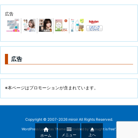
広告
広告
※本ページはプロモーションが含まれています。
Copyright ©
2007
-2026
miroir
All Rights Reserved.



WordPress Luxeritas Theme is provided by "
Thought is free
".
メニュー
上へ
ホーム