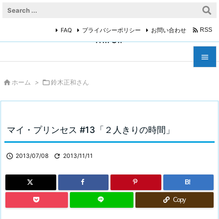

FAQ
プライバシーポリシー
お問い合わせ
RSS
miroir



ホーム
>

鈴木正和さん
メニュ

サイド

マイ・プリンセス #13「２人きりの時間」
前へ


2013/07/08

2013/11/11
次へ

B!
検索
Copy