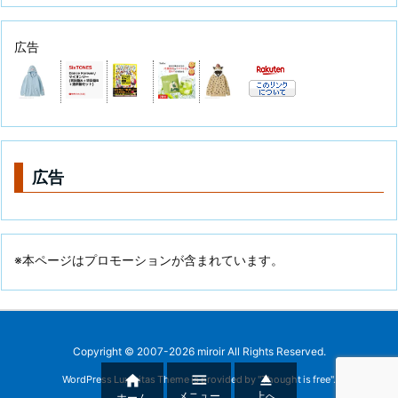
広告
広告
※本ページはプロモーションが含まれています。
Copyright ©
2007
-2026
miroir
All Rights Reserved.



WordPress Luxeritas Theme is provided by "
Thought is free
".
メニュー
上へ
ホーム