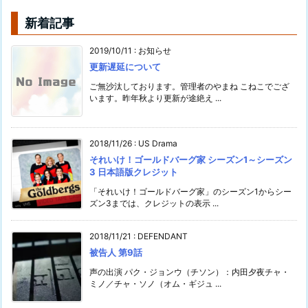
新着記事
2019/10/11
:
お知らせ
更新遅延について
ご無沙汰しております。管理者のやまね こねこでござ
います。昨年秋より更新が途絶え ...
2018/11/26
:
US Drama
それいけ！ゴールドバーグ家 シーズン1～シーズン
3 日本語版クレジット
「それいけ！ゴールドバーグ家」のシーズン1からシー
ズン3までは、クレジットの表示 ...
2018/11/21
:
DEFENDANT
被告人 第9話
声の出演 パク・ジョンウ（チソン）：内田夕夜チャ・
ミノ／チャ・ソノ（オム・ギジュ ...