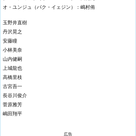
オ・ユンジュ（パク・イェジン）：嶋村侑
玉野井直樹
丹沢晃之
安藤瞳
小林美奈
山内健嗣
上城龍也
高橋里枝
古宮吾一
長谷川俊介
菅原雅芳
嶋田翔平
広告