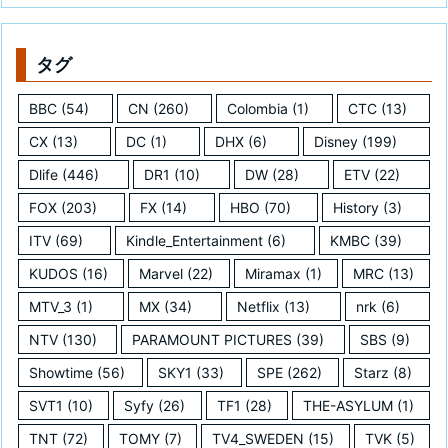
タグ
BBC
(54)
CN
(260)
Colombia
(1)
CTC
(13)
CX
(13)
DC
(1)
DHX
(6)
Disney
(199)
Dlife
(446)
DR1
(10)
DW
(28)
ETV
(22)
FOX
(203)
FX
(14)
HBO
(70)
History
(3)
ITV
(69)
Kindle_Entertainment
(6)
KMBC
(39)
KUDOS
(16)
Marvel
(22)
Miramax
(1)
MRC
(13)
MTV_3
(1)
MX
(34)
Netflix
(13)
nrk
(6)
NTV
(130)
PARAMOUNT PICTURES
(39)
SBS
(9)
Showtime
(56)
SKY1
(33)
SPE
(262)
Starz
(8)
SVT1
(10)
Syfy
(26)
TF1
(28)
THE-ASYLUM
(1)
TNT
(72)
TOMY
(7)
TV4_SWEDEN
(15)
TVK
(5)