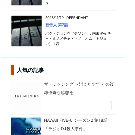
ュ ...
2018/11/19
:
DEFENDANT
被告人 第7話
パク・ジョンウ（チソン）：内田夕夜 チ
ャ・ミノ／チャ・ソノ（オム・ギジュ
ン）：高 ...
人気の記事
ザ・ミッシング ～消えた少年～ の複
雑怪奇な感想を
HAWAII FIVE-0 シーズン2 第18話
「ラジオDJ殺人事件」