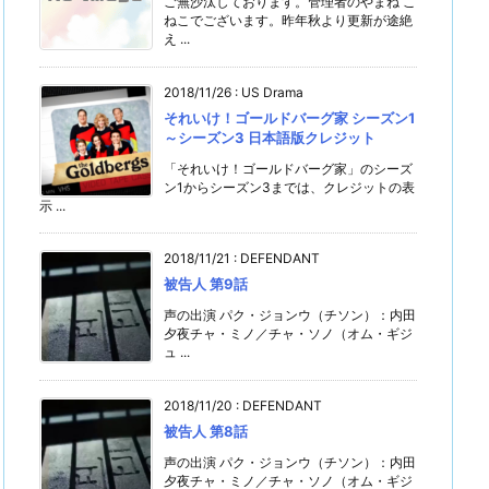
ご無沙汰しております。管理者のやまね こ
ねこでございます。昨年秋より更新が途絶
え ...
2018/11/26
:
US Drama
それいけ！ゴールドバーグ家 シーズン1
～シーズン3 日本語版クレジット
「それいけ！ゴールドバーグ家」のシーズ
ン1からシーズン3までは、クレジットの表
示 ...
2018/11/21
:
DEFENDANT
被告人 第9話
声の出演 パク・ジョンウ（チソン）：内田
夕夜チャ・ミノ／チャ・ソノ（オム・ギジ
ュ ...
2018/11/20
:
DEFENDANT
被告人 第8話
声の出演 パク・ジョンウ（チソン）：内田
夕夜チャ・ミノ／チャ・ソノ（オム・ギジ