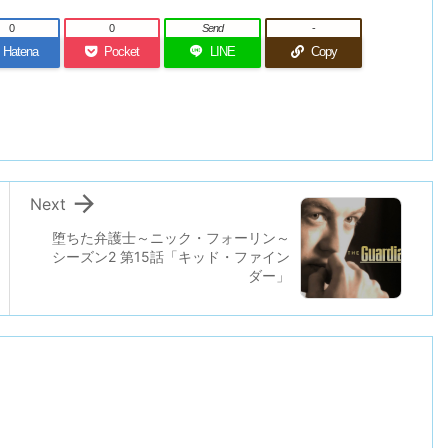
0
0
Send
-
Hatena
Pocket
LINE
Copy

Next
堕ちた弁護士～ニック・フォーリン～
シーズン2 第15話「キッド・ファイン
ダー」