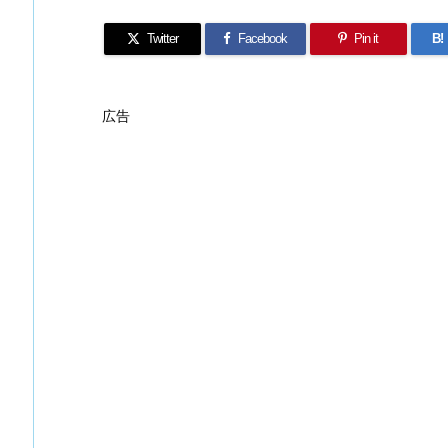
Twitter
Facebook
Pin it
B!
広告