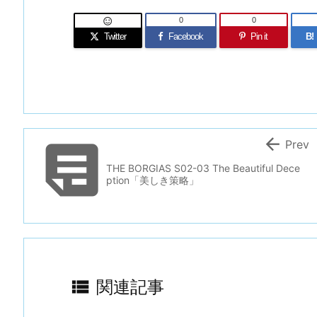
0
0

Twitter
Facebook
Pin it
B!


Prev
THE BORGIAS S02-03 The Beautiful Dece
ption「美しき策略」

関連記事