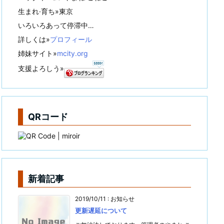
生まれ·育ち»東京
いろいろあって停滞中…
詳しくは»
プロフィール
姉妹サイト»
mcity.org
支援よろしう»
QRコード
新着記事
2019/10/11
:
お知らせ
更新遅延について