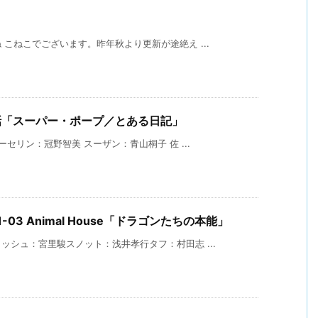
こねこでございます。昨年秋より更新が途絶え ...
話「スーパー・ポープ／とある日記」
セリン：冠野智美 スーザン：青山桐子 佐 ...
k S01-03 Animal House「ドラゴンたちの本能」
シュ：宮里駿スノット：浅井孝行タフ：村田志 ...