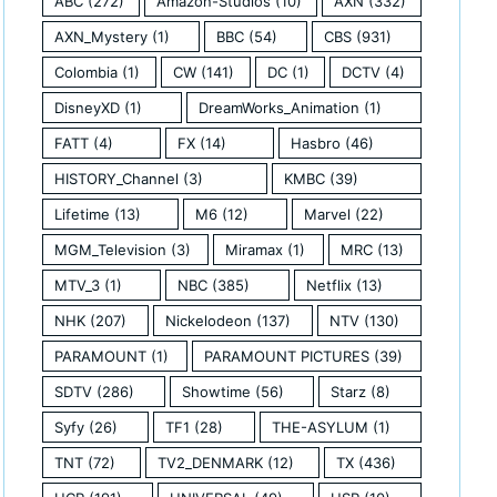
ABC
(272)
Amazon-Studios
(10)
AXN
(332)
AXN_Mystery
(1)
BBC
(54)
CBS
(931)
Colombia
(1)
CW
(141)
DC
(1)
DCTV
(4)
DisneyXD
(1)
DreamWorks_Animation
(1)
FATT
(4)
FX
(14)
Hasbro
(46)
HISTORY_Channel
(3)
KMBC
(39)
Lifetime
(13)
M6
(12)
Marvel
(22)
MGM_Television
(3)
Miramax
(1)
MRC
(13)
MTV_3
(1)
NBC
(385)
Netflix
(13)
NHK
(207)
Nickelodeon
(137)
NTV
(130)
PARAMOUNT
(1)
PARAMOUNT PICTURES
(39)
SDTV
(286)
Showtime
(56)
Starz
(8)
Syfy
(26)
TF1
(28)
THE-ASYLUM
(1)
TNT
(72)
TV2_DENMARK
(12)
TX
(436)