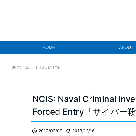
HOME
ABOUT

ホーム
>

US Drama
NCIS: Naval Criminal Inve
Forced Entry「サイバ

2013/03/09

2013/12/16