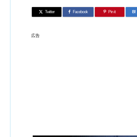
Twitter
Facebook
Pin it
B!
広告