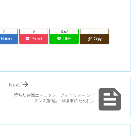
0
0
Send
-
Hatena
Pocket
LINE
Copy

Next

堕ちた弁護士～ニック・フォーリン～ シー
ズン2 第9話「弱き君のために」