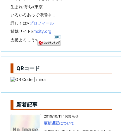
生まれ·育ち»東京
いろいろあって停滞中…
詳しくは»
プロフィール
姉妹サイト»
mcity.org
支援よろしう»
QRコード
新着記事
2019/10/11
:
お知らせ
更新遅延について