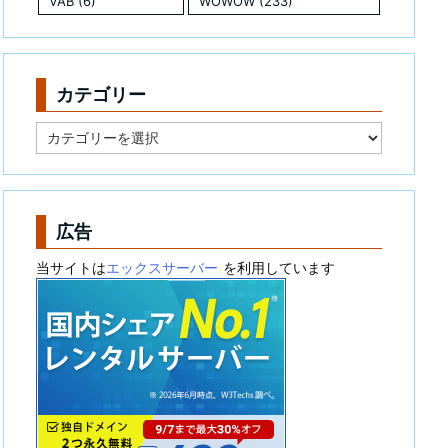
VAB
(6)
WOWOW
(233)
カテゴリー
カ
テ
ゴ
リ
ー
広告
当サイトは
エックスサーバー
を利用しています