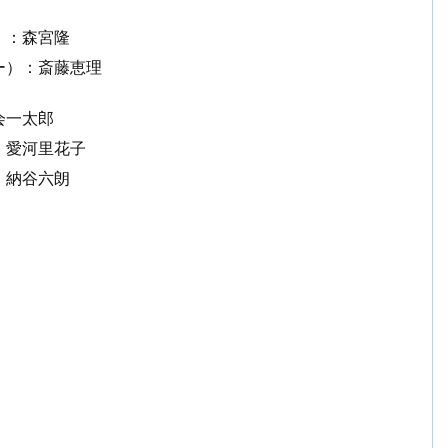
）：森宮隆
ー）：斎藤恵理
会一太郎
：愛河里花子
：納谷六朗