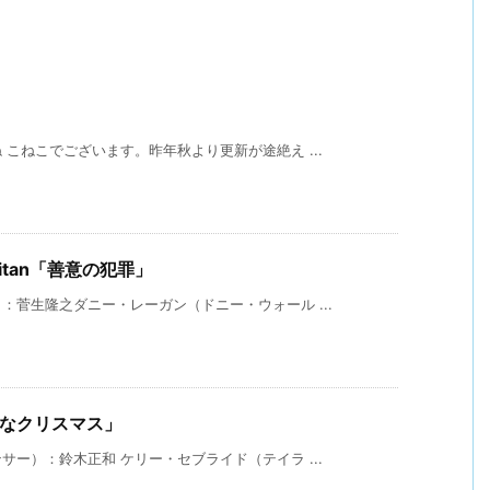
こねこでございます。昨年秋より更新が途絶え ...
maritan「善意の犯罪」
菅生隆之ダニー・レーガン（ドニー・ウォール ...
穏なクリスマス」
ー）：鈴木正和 ケリー・セブライド（テイラ ...