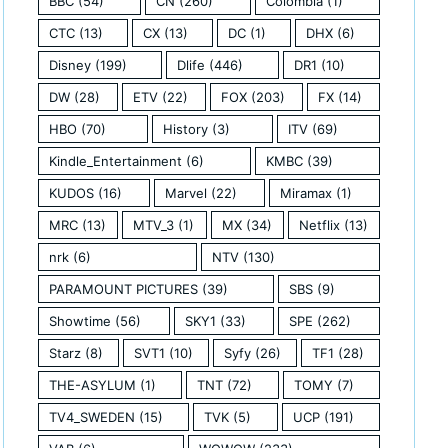
BBC
(54)
CN
(260)
Colombia
(1)
CTC
(13)
CX
(13)
DC
(1)
DHX
(6)
Disney
(199)
Dlife
(446)
DR1
(10)
DW
(28)
ETV
(22)
FOX
(203)
FX
(14)
HBO
(70)
History
(3)
ITV
(69)
Kindle_Entertainment
(6)
KMBC
(39)
KUDOS
(16)
Marvel
(22)
Miramax
(1)
MRC
(13)
MTV_3
(1)
MX
(34)
Netflix
(13)
nrk
(6)
NTV
(130)
PARAMOUNT PICTURES
(39)
SBS
(9)
Showtime
(56)
SKY1
(33)
SPE
(262)
Starz
(8)
SVT1
(10)
Syfy
(26)
TF1
(28)
THE-ASYLUM
(1)
TNT
(72)
TOMY
(7)
TV4_SWEDEN
(15)
TVK
(5)
UCP
(191)