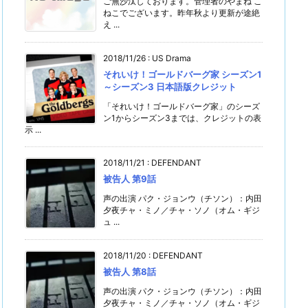
ご無沙汰しております。管理者のやまね こ
ねこでございます。昨年秋より更新が途絶
え ...
2018/11/26
:
US Drama
それいけ！ゴールドバーグ家 シーズン1
～シーズン3 日本語版クレジット
「それいけ！ゴールドバーグ家」のシーズ
ン1からシーズン3までは、クレジットの表
示 ...
2018/11/21
:
DEFENDANT
被告人 第9話
声の出演 パク・ジョンウ（チソン）：内田
夕夜チャ・ミノ／チャ・ソノ（オム・ギジ
ュ ...
2018/11/20
:
DEFENDANT
被告人 第8話
声の出演 パク・ジョンウ（チソン）：内田
夕夜チャ・ミノ／チャ・ソノ（オム・ギジ