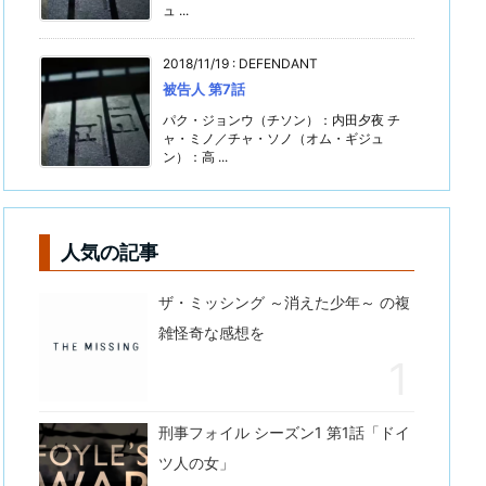
ュ ...
2018/11/19
:
DEFENDANT
被告人 第7話
パク・ジョンウ（チソン）：内田夕夜 チ
ャ・ミノ／チャ・ソノ（オム・ギジュ
ン）：高 ...
人気の記事
ザ・ミッシング ～消えた少年～ の複
雑怪奇な感想を
刑事フォイル シーズン1 第1話「ドイ
ツ人の女」