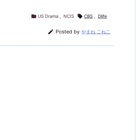

US Drama
,
NCIS

CBS
,
Dlife

Posted by
やまね こねこ