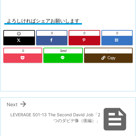
よろしければシェアお願いします
0
0
0

B!
0
Send
-
Copy

Next

LEVERAGE S01-13 The Second David Job「2
つのダビデ像（後編）」