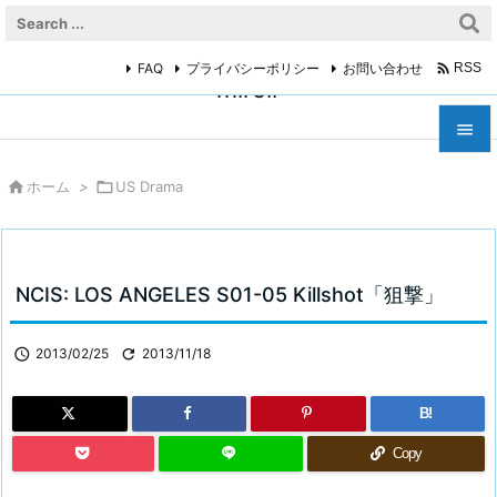

FAQ
プライバシーポリシー
お問い合わせ
RSS
miroir



ホーム
>

US Drama
メニュ

サイド

NCIS: LOS ANGELES S01-05 Killshot「狙撃」
前へ


2013/02/25

2013/11/18
次へ

B!
検索
Copy