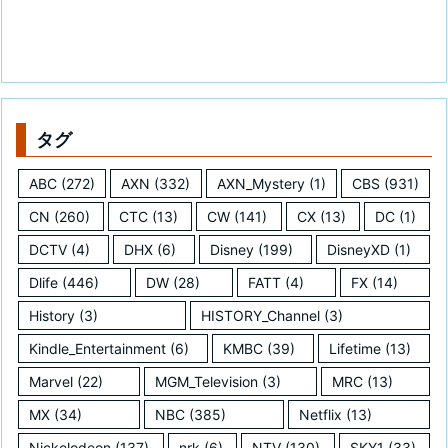
タグ
ABC
(272)
AXN
(332)
AXN_Mystery
(1)
CBS
(931)
CN
(260)
CTC
(13)
CW
(141)
CX
(13)
DC
(1)
DCTV
(4)
DHX
(6)
Disney
(199)
DisneyXD
(1)
Dlife
(446)
DW
(28)
FATT
(4)
FX
(14)
History
(3)
HISTORY_Channel
(3)
Kindle_Entertainment
(6)
KMBC
(39)
Lifetime
(13)
Marvel
(22)
MGM_Television
(3)
MRC
(13)
MX
(34)
NBC
(385)
Netflix
(13)
Nickelodeon
(137)
nrk
(6)
NTV
(130)
SKY1
(33)