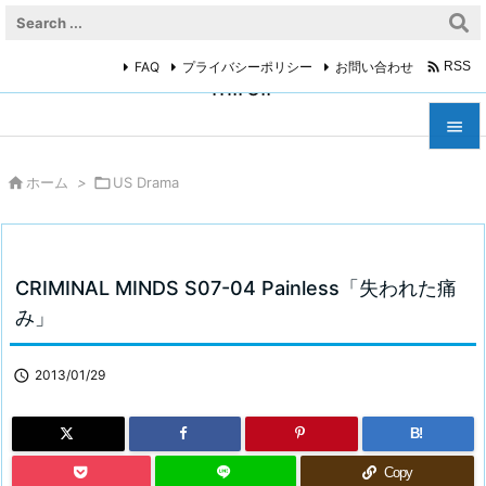

FAQ
プライバシーポリシー
お問い合わせ
RSS
miroir



ホーム
>

US Drama
メニュ

サイド

CRIMINAL MINDS S07-04 Painless「失われた痛
前へ
み」

次へ

2013/01/29

検索
B!
Copy