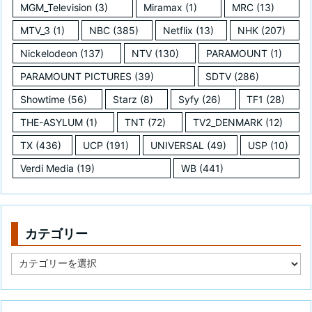
MGM_Television
(3)
Miramax
(1)
MRC
(13)
MTV_3
(1)
NBC
(385)
Netflix
(13)
NHK
(207)
Nickelodeon
(137)
NTV
(130)
PARAMOUNT
(1)
PARAMOUNT PICTURES
(39)
SDTV
(286)
Showtime
(56)
Starz
(8)
Syfy
(26)
TF1
(28)
THE-ASYLUM
(1)
TNT
(72)
TV2_DENMARK
(12)
TX
(436)
UCP
(191)
UNIVERSAL
(49)
USP
(10)
Verdi Media
(19)
WB
(441)
カテゴリー
カ
テ
ゴ
リ
ー