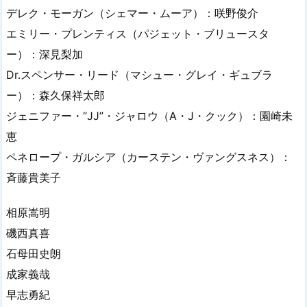
デレク・モーガン（シェマー・ムーア）：咲野俊介
エミリー・プレンティス（パジェット・ブリュースタ
ー）：深見梨加
Dr.スペンサー・リード（マシュー・グレイ・ギュブラ
ー）：森久保祥太郎
ジェニファー・“JJ”・ジャロウ（A・J・クック）：園崎未
恵
ペネロープ・ガルシア（カーステン・ヴァングスネス）：
斉藤貴美子
相原嵩明
磯西真喜
石母田史朗
成家義哉
早志勇紀