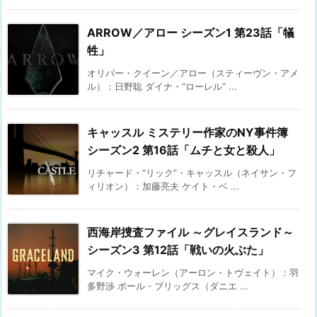
ARROW／アロー シーズン1 第23話「犠
牲」
オリバー・クイーン／アロー（スティーヴン・アメ
ル）：日野聡 ダイナ・“ローレル” ...
キャッスル ミステリー作家のNY事件簿
シーズン2 第16話「ムチと女と殺人」
リチャード・“リック”・キャッスル（ネイサン・フ
ィリオン）：加藤亮夫 ケイト・ベ ...
西海岸捜査ファイル ～グレイスランド～
シーズン3 第12話「戦いの火ぶた」
マイク・ウォーレン（アーロン・トヴェイト）：羽
多野渉 ポール・ブリッグス（ダニエ ...