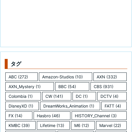
タグ
ABC
(272)
Amazon-Studios
(10)
AXN
(332)
AXN_Mystery
(1)
BBC
(54)
CBS
(931)
Colombia
(1)
CW
(141)
DC
(1)
DCTV
(4)
DisneyXD
(1)
DreamWorks_Animation
(1)
FATT
(4)
FX
(14)
Hasbro
(46)
HISTORY_Channel
(3)
KMBC
(39)
Lifetime
(13)
M6
(12)
Marvel
(22)