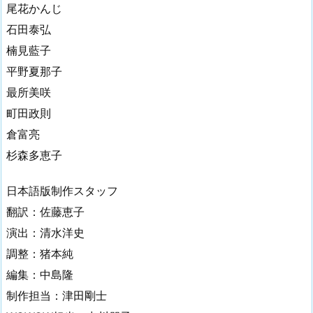
尾花かんじ
石田泰弘
楠見藍子
平野夏那子
最所美咲
町田政則
倉富亮
杉森多恵子
日本語版制作スタッフ
翻訳：佐藤恵子
演出：清水洋史
調整：猪本純
編集：中島隆
制作担当：津田剛士