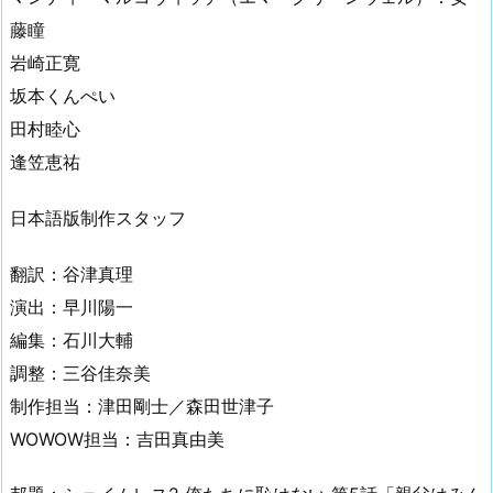
藤瞳
岩崎正寛
坂本くんぺい
田村睦心
逢笠恵祐
日本語版制作スタッフ
翻訳：谷津真理
演出：早川陽一
編集：石川大輔
調整：三谷佳奈美
制作担当：津田剛士／森田世津子
WOWOW担当：吉田真由美