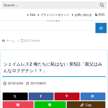

FAQ
プライバシーポリシー
お問い合わせ
RSS
miroir



ホーム
>

US Drama
メニュ

サイド

シェイムレス2 俺たちに恥はない 第5話「親父はみ
前へ
んなロクデナシ！？」

次へ

2012/12/06

2017/08/10

検索
B!
Copy