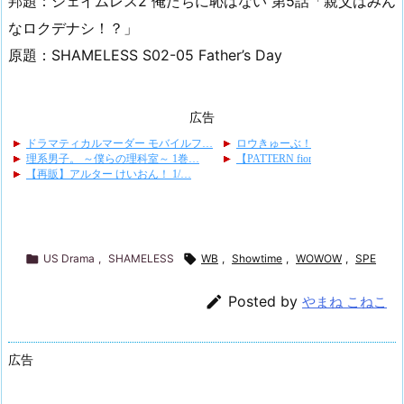
邦題：シェイムレス2 俺たちに恥はない 第5話「親父はみん
なロクデナシ！？」
原題：SHAMELESS S02-05 Father’s Day
広告

US Drama
,
SHAMELESS

WB
,
Showtime
,
WOWOW
,
SPE

Posted by
やまね こねこ
広告