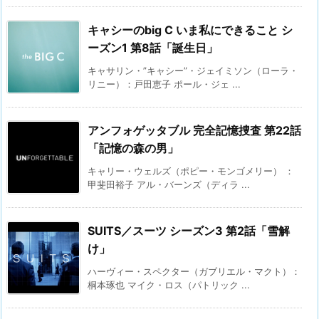
キャシーのbig C いま私にできること シ
ーズン1 第8話「誕生日」
キャサリン・”キャシー”・ジェイミソン（ローラ・
リニー）：戸田恵子 ポール・ジェ ...
アンフォゲッタブル 完全記憶捜査 第22話
「記憶の森の男」
キャリー・ウェルズ（ポピー・モンゴメリー） ：
甲斐田裕子 アル・バーンズ（ディラ ...
SUITS／スーツ シーズン3 第2話「雪解
け」
ハーヴィー・スペクター（ガブリエル・マクト）：
桐本琢也 マイク・ロス（パトリック ...