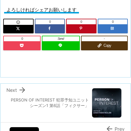
よろしければシェアお願いします
0
0
0

B!
0
Send
-
Copy

Next
PERSON OF INTEREST 犯罪予知ユニット
シーズン1 第6話「フィクサー」

Prev