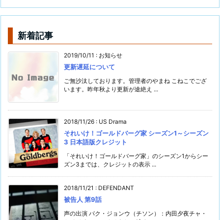
新着記事
2019/10/11
:
お知らせ
更新遅延について
ご無沙汰しております。管理者のやまね こねこでござ
います。昨年秋より更新が途絶え ...
2018/11/26
:
US Drama
それいけ！ゴールドバーグ家 シーズン1～シーズン
3 日本語版クレジット
「それいけ！ゴールドバーグ家」のシーズン1からシー
ズン3までは、クレジットの表示 ...
2018/11/21
:
DEFENDANT
被告人 第9話
声の出演 パク・ジョンウ（チソン）：内田夕夜チャ・