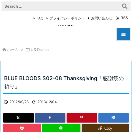

FAQ
プライバシーポリシー
お問い合わせ
RSS
miroir



ホーム
>

US Drama
メニュ

サイド

BLUE BLOODS S02-08 Thanksgiving「感謝祭の
前へ
祈り」

次へ

2012/09/28

2013/12/04

検索
B!
Copy