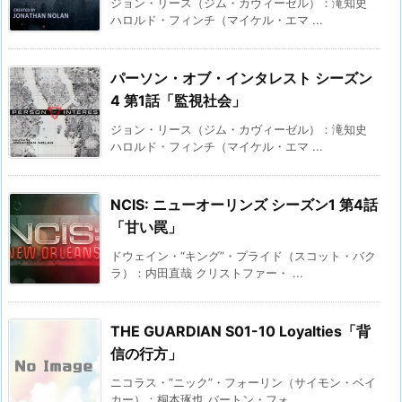
ジョン・リース（ジム・カヴィーゼル）：滝知史
ハロルド・フィンチ（マイケル・エマ ...
パーソン・オブ・インタレスト シーズン
4 第1話「監視社会」
ジョン・リース（ジム・カヴィーゼル）：滝知史
ハロルド・フィンチ（マイケル・エマ ...
NCIS: ニューオーリンズ シーズン1 第4話
「甘い罠」
ドウェイン・“キング”・プライド（スコット・バク
ラ）：内田直哉 クリストファー・ ...
THE GUARDIAN S01-10 Loyalties「背
信の行方」
ニコラス・“ニック”・フォーリン（サイモン・ベイ
カー）：桐本琢也 バートン・フォ ...