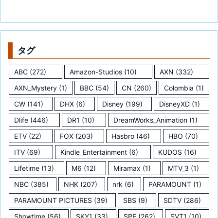
タグ
ABC
(272)
Amazon-Studios
(10)
AXN
(332)
AXN_Mystery
(1)
BBC
(54)
CN
(260)
Colombia
(1)
CW
(141)
DHX
(6)
Disney
(199)
DisneyXD
(1)
Dlife
(446)
DR1
(10)
DreamWorks_Animation
(1)
ETV
(22)
FOX
(203)
Hasbro
(46)
HBO
(70)
ITV
(69)
Kindle_Entertainment
(6)
KUDOS
(16)
Lifetime
(13)
M6
(12)
Miramax
(1)
MTV_3
(1)
NBC
(385)
NHK
(207)
nrk
(6)
PARAMOUNT
(1)
PARAMOUNT PICTURES
(39)
SBS
(9)
SDTV
(286)
Showtime
(56)
SKY1
(33)
SPE
(262)
SVT1
(10)