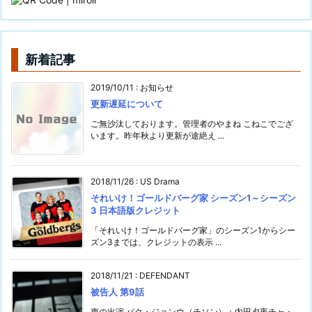
新着記事
2019/10/11
:
お知らせ
更新遅延について
ご無沙汰しております。管理者のやまね こねこでござ
います。昨年秋より更新が途絶え ...
2018/11/26
:
US Drama
それいけ！ゴールドバーグ家 シーズン1～シーズン
3 日本語版クレジット
「それいけ！ゴールドバーグ家」のシーズン1からシー
ズン3までは、クレジットの表示 ...
2018/11/21
:
DEFENDANT
被告人 第9話
声の出演 パク・ジョンウ（チソン）：内田夕夜チャ・