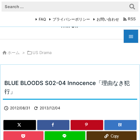

FAQ
プライバシーポリシー
お問い合わせ
RSS
miroir



ホーム
>

US Drama
メニュ

サイド

BLUE BLOODS S02-04 Innocence「理由なき犯
前へ
行」

次へ

2012/08/31

2013/12/04

検索
B!
Copy