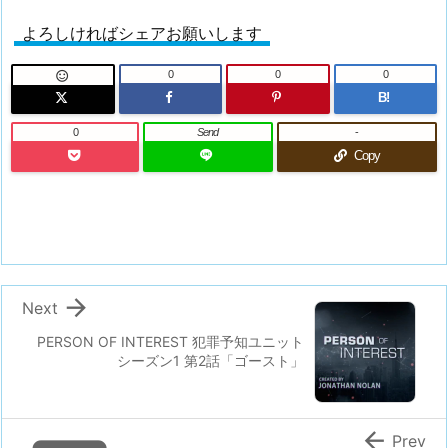
よろしければシェアお願いします
0
0
0

B!
0
Send
-
Copy

Next
PERSON OF INTEREST 犯罪予知ユニット
シーズン1 第2話「ゴースト」

Prev