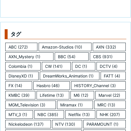
タグ
ABC
(272)
Amazon-Studios
(10)
AXN
(332)
AXN_Mystery
(1)
BBC
(54)
CBS
(931)
Colombia
(1)
CW
(141)
DC
(1)
DCTV
(4)
DisneyXD
(1)
DreamWorks_Animation
(1)
FATT
(4)
FX
(14)
Hasbro
(46)
HISTORY_Channel
(3)
KMBC
(39)
Lifetime
(13)
M6
(12)
Marvel
(22)
MGM_Television
(3)
Miramax
(1)
MRC
(13)
MTV_3
(1)
NBC
(385)
Netflix
(13)
NHK
(207)
Nickelodeon
(137)
NTV
(130)
PARAMOUNT
(1)