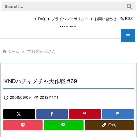

FAQ
プライバシーポリシー
お問い合わせ
RSS
miroir



ホーム
>

鈴木正和さん
メニュ

サイド

KNDハチャメチャ大作戦 #69
前へ


2008/09/09

2013/11/11
次へ

B!
検索
Copy