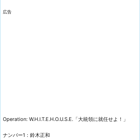
広告
Operation: W.H.I.T.E.H.O.U.S.E.「大統領に就任せよ！」
ナンバー1：鈴木正和