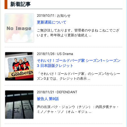
新着記事
2019/10/11
:
お知らせ
更新遅延について
ご無沙汰しております。管理者のやまね こねこでござ
います。昨年秋より更新が途絶え ...
2018/11/26
:
US Drama
それいけ！ゴールドバーグ家 シーズン1～シーズン
3 日本語版クレジット
「それいけ！ゴールドバーグ家」のシーズン1からシー
ズン3までは、クレジットの表示 ...
2018/11/21
:
DEFENDANT
被告人 第9話
声の出演 パク・ジョンウ（チソン）：内田夕夜チャ・
ミノ／チャ・ソノ（オム・ギジュ ...