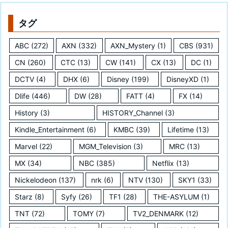
タグ
ABC
(272)
AXN
(332)
AXN_Mystery
(1)
CBS
(931)
CN
(260)
CTC
(13)
CW
(141)
CX
(13)
DC
(1)
DCTV
(4)
DHX
(6)
Disney
(199)
DisneyXD
(1)
Dlife
(446)
DW
(28)
FATT
(4)
FX
(14)
History
(3)
HISTORY_Channel
(3)
Kindle_Entertainment
(6)
KMBC
(39)
Lifetime
(13)
Marvel
(22)
MGM_Television
(3)
MRC
(13)
MX
(34)
NBC
(385)
Netflix
(13)
Nickelodeon
(137)
nrk
(6)
NTV
(130)
SKY1
(33)
Starz
(8)
Syfy
(26)
TF1
(28)
THE-ASYLUM
(1)
TNT
(72)
TOMY
(7)
TV2_DENMARK
(12)