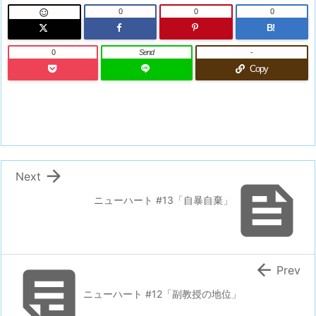
0
0
0

B!
0
Send
-
Copy

Next

ニューハート #13「自暴自棄」


Prev
ニューハート #12「副教授の地位」