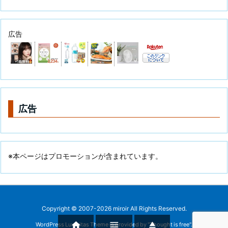
広告
広告
※本ページはプロモーションが含まれています。
Copyright ©
2007
-2026
miroir
All Rights Reserved.



WordPress Luxeritas Theme is provided by "
Thought is free
".