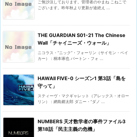
ご無沙汰しております。管理者のやまね こねこで
ございます。昨年秋より更新が途絶え ...
THE GUARDIAN S01-21 The Chinese
Wall「チャイニーズ・ウォール」
ニコラス・“ニック”・フォーリン（サイモン・ベイ
カー）：桐本琢也 バートン・フォ ...
HAWAII FIVE-0 シーズン1 第3話「島を
守って」
スティーヴ・マクギャレット（アレックス・オロー
リン）：網島郷太郎 ダニー・“ダノ ...
NUMBERS 天才数学者の事件ファイル3
第18話「民主主義の危機」