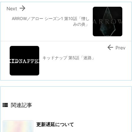

Next
ARROW／アロー シーズン1 第10話「憎し
みの炎」

Prev
キッドナップ 第5話「迷路」

関連記事
更新遅延について