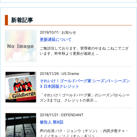
新着記事
2019/10/11
:
お知らせ
更新遅延について
ご無沙汰しております。管理者のやまね こねこでござ
います。昨年秋より更新が途絶え ...
2018/11/26
:
US Drama
それいけ！ゴールドバーグ家 シーズン1～シーズン
3 日本語版クレジット
「それいけ！ゴールドバーグ家」のシーズン1からシー
ズン3までは、クレジットの表示 ...
2018/11/21
:
DEFENDANT
被告人 第9話
声の出演 パク・ジョンウ（チソン）：内田夕夜チャ・
ミノ／チャ・ソノ（オム・ギジュ ...