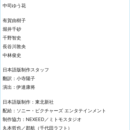
中司ゆう花
有賀由樹子
堀井千砂
千野智史
長谷川敦央
中林俊史
日本語版制作スタッフ
翻訳：小寺陽子
演出：伊達康将
日本語版制作：東北新社
配給：ソニー・ピクチャーズ エンタテインメント
制作協力：NEXEED／ミトモスタジオ
丸本哲也／郡航（千代田ラフト）