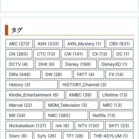
タグ
ABC
(272)
AXN
(332)
AXN_Mystery
(1)
CBS
(931)
CN
(260)
CTC
(13)
CW
(141)
CX
(13)
DC
(1)
DCTV
(4)
DHX
(6)
Disney
(199)
DisneyXD
(1)
Dlife
(446)
DW
(28)
FATT
(4)
FX
(14)
History
(3)
HISTORY_Channel
(3)
Kindle_Entertainment
(6)
KMBC
(39)
Lifetime
(13)
Marvel
(22)
MGM_Television
(3)
MRC
(13)
MX
(34)
NBC
(385)
Netflix
(13)
Nickelodeon
(137)
nrk
(6)
NTV
(130)
SKY1
(33)
Starz
(8)
Syfy
(26)
TF1
(28)
THE-ASYLUM
(1)