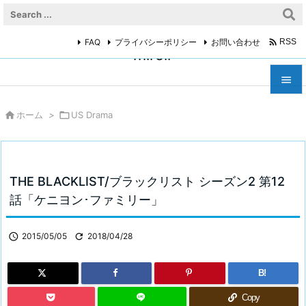

FAQ
プライバシーポリシー
お問い合わせ
RSS
miroir



ホーム
>

US Drama
メニュ

サイド

THE BLACKLIST/ブラックリスト シーズン2 第12
前へ
話「ケニヨン･ファミリー」

次へ

2015/05/05

2018/04/28

検索
B!
Copy