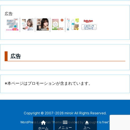
広告
広告
※本ページはプロモーションが含まれています。
Copyright ©
2007
-2026
miroir
All Rights Reserved.



WordPress Luxeritas Theme is provided by "
Thought is free
".
メニュー
上へ
ホーム