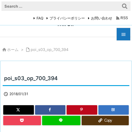

FAQ
プライバシーポリシー
お問い合わせ
RSS
miroir



ホーム
>

poi_s03_op_700_394
メニュ

サイド

poi_s03_op_700_394
前へ


2018/01/31
次へ

B!
検索
Copy