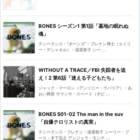
BONES シーズン1 第1話「墓地の眠れぬ
魂」
テンペランス・“ボーンズ”・ブレナン博士（エミリ
ー・デシャネル）：湯屋敦子 シー ...
WITHOUT A TRACE／FBI 失踪者を追
え！2 第6話「迷える子どもたち」
ジャック・マーロン（アンソニー・ラバリア）：あ
おい輝彦 サマンサ・スペード（ポビ ...
BONES S01-02 The man in the suv
「自爆テロリストの真実」
テンペランス・ブレナン：湯屋敦子 シーリー・ブ
ース：木下浩之 アンジェラ・モンテ ...