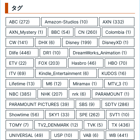
タグ
ABC
(272)
Amazon-Studios
(10)
AXN
(332)
AXN_Mystery
(1)
BBC
(54)
CN
(260)
Colombia
(1)
CW
(141)
DHX
(6)
Disney
(199)
DisneyXD
(1)
Dlife
(446)
DR1
(10)
DreamWorks_Animation
(1)
ETV
(22)
FOX
(203)
Hasbro
(46)
HBO
(70)
ITV
(69)
Kindle_Entertainment
(6)
KUDOS
(16)
Lifetime
(13)
M6
(12)
Miramax
(1)
MTV_3
(1)
NBC
(385)
NHK
(207)
nrk
(6)
PARAMOUNT
(1)
PARAMOUNT PICTURES
(39)
SBS
(9)
SDTV
(286)
Showtime
(56)
SKY1
(33)
SPE
(262)
SVT1
(10)
TOMY
(7)
TV2_DENMARK
(12)
TVK
(5)
TX
(436)
UNIVERSAL
(49)
USP
(10)
VAB
(6)
WB
(441)