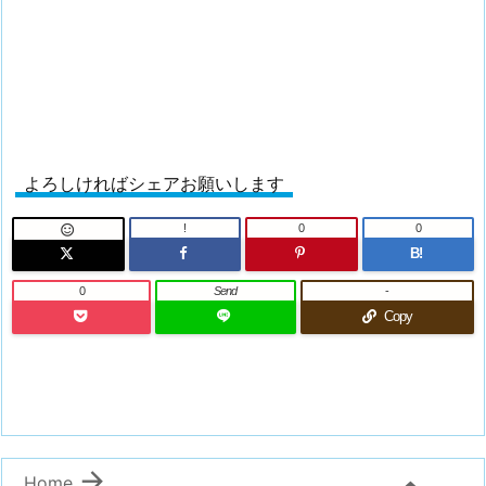
よろしければシェアお願いします
!
0
0

B!
0
Send
-
Copy

Home