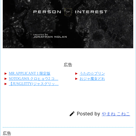
広告

Posted by
やまね こねこ
広告