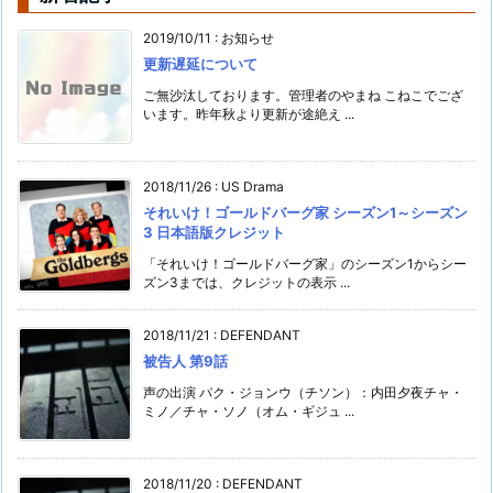
2019/10/11
:
お知らせ
更新遅延について
ご無沙汰しております。管理者のやまね こねこでござ
います。昨年秋より更新が途絶え ...
2018/11/26
:
US Drama
それいけ！ゴールドバーグ家 シーズン1～シーズン
3 日本語版クレジット
「それいけ！ゴールドバーグ家」のシーズン1からシー
ズン3までは、クレジットの表示 ...
2018/11/21
:
DEFENDANT
被告人 第9話
声の出演 パク・ジョンウ（チソン）：内田夕夜チャ・
ミノ／チャ・ソノ（オム・ギジュ ...
2018/11/20
:
DEFENDANT